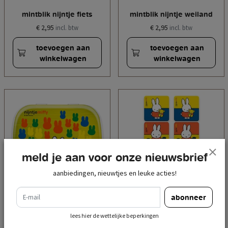
mintblik nijntje fiets
mintblik nijntje weiland
€ 2,95
€ 2,95
incl. btw
incl. btw
toevoegen aan
toevoegen aan
winkelwagen
winkelwagen
meld je aan voor onze nieuwsbrief
aanbiedingen, nieuwtjes en leuke acties!
e-mail
abonneer
mintblik nijntje artiest
coasterbox nijntje colors
craft box
lees hier de wettelijke beperkingen