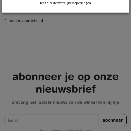
kerst - zaterdag 26 december: reguliere tijden
lees hier de wettelijke beperkingen
oudjaarsdag - donderdag 31 december: 10:00 - 17:00 uur *
* = onder voorbehoud
abonneer je op onze
nieuwsbrief
ontvang het laatste nieuws van de winkel van nijntje
e-mail
abonneer
lees hier de wettelijke beperkingen