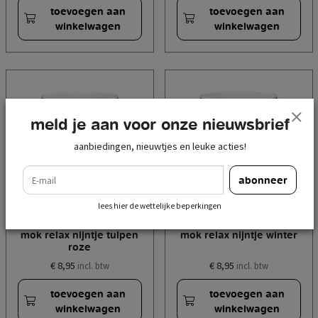
toevoegen aan
toevoegen aan
winkelwagen
winkelwagen
meld je aan voor onze nieuwsbrief
aanbiedingen, nieuwtjes en leuke acties!
e-mail
abonneer
lees hier de wettelijke beperkingen
mok relax nijntje tulpen
mok relax nijntje winter
roze
€ 8,95
€ 8,95
incl. btw
incl. btw
toevoegen aan
toevoegen aan
winkelwagen
winkelwagen