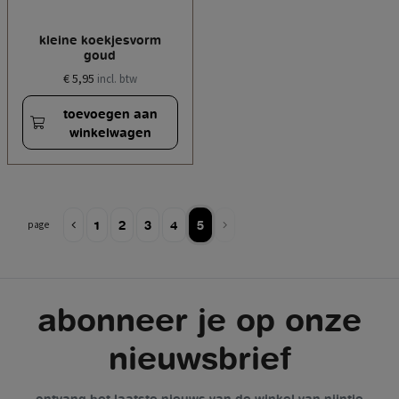
kleine koekjesvorm
goud
€ 5,95
incl. btw
toevoegen aan
winkelwagen
1
2
3
4
5
page
abonneer je op onze
nieuwsbrief
ontvang het laatste nieuws van de winkel van nijntje