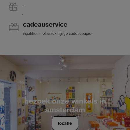
.
.
cadeauservice
inpakken met uniek nijntje cadeaupapier
bezoek onze winkels in
amsterdam
locatie