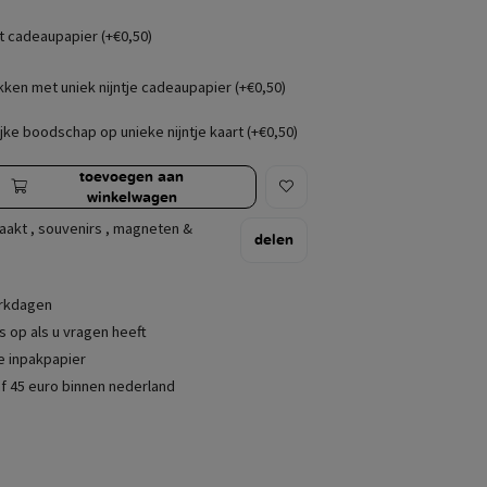
t cadeaupapier (+€0,50)
kken met uniek nijntje cadeaupapier (+€0,50)
jke boodschap op unieke nijntje kaart (+€0,50)
toevoegen aan
winkelwagen
aakt
,
souvenirs
,
magneten &
delen
erkdagen
 op als u vragen heeft
je inpakpapier
f 45 euro binnen nederland