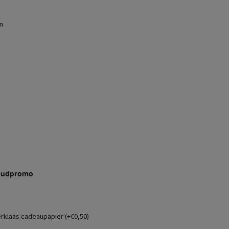
n
judpromo
erklaas cadeaupapier (+€0,50)