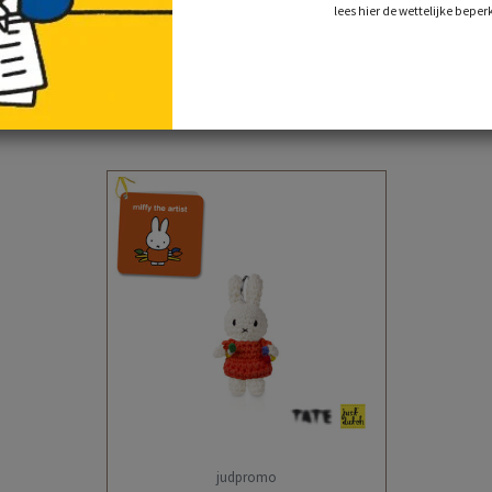
lees hier de wettelijke beper
recent bekeken
judpromo