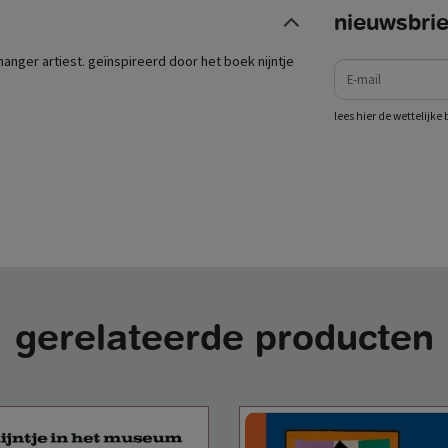
nieuwsbrie
e-mail
anger artiest. geïnspireerd door het boek nijntje
lees hier de wettelijk
gerelateerde producten