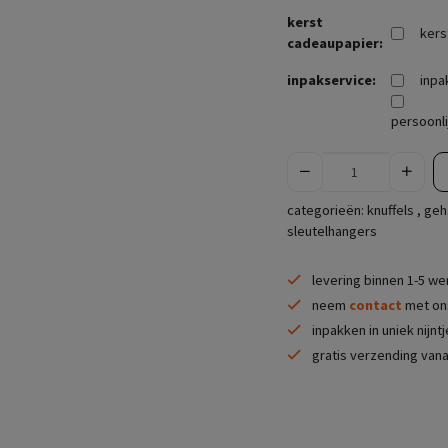
kerst
kers
cadeaupapier:
inpakservice:
inpa
persoonli
categorieën:
knuffels
,
geh
sleutelhangers
levering binnen 1-5 w
neem
contact
met ons
inpakken in uniek nijnt
gratis verzending vana