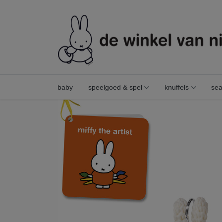
baby
speelgoed & spel
knuffels
sea
nijntje handmade sleutelhanger artiest