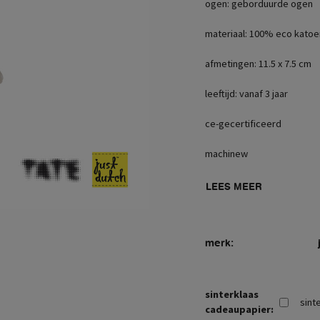
ogen: geborduurde ogen
materiaal: 100% eco katoe
afmetingen: 11.5 x 7.5 cm
leeftijd: vanaf 3 jaar
ce-gecertificeerd
machinew
LEES MEER
merk:
sinterklaas
sint
cadeaupapier: