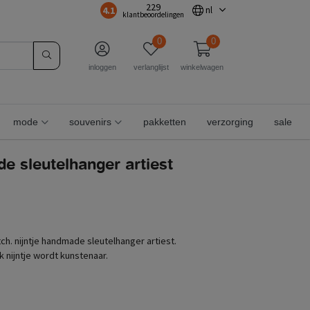
229
4.1
nl
klantbeoordelingen
0
0
inloggen
verlanglijst
winkelwagen
mode
souvenirs
pakketten
verzorging
sale
de sleutelhanger artiest
h. nijntje handmade sleutelhanger artiest.
 nijntje wordt kunstenaar.