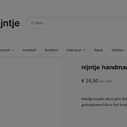
sonal
creatief
boeken
interieur
feest
tafelen
nijntje handma
€ 14,50
incl. btw
handgemaakt door just dutc
geïnspireerd door het boek