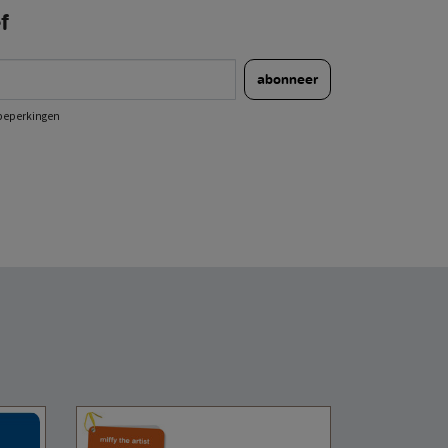
f
abonneer
e beperkingen