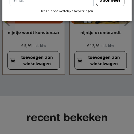
abonneer
lees hier de wettelijke beperkingen
nijntje wordt kunstenaar
nijntje x rembrandt
€ 9,95
€ 12,95
incl. btw
incl. btw
toevoegen aan
toevoegen aan
winkelwagen
winkelwagen
recent bekeken