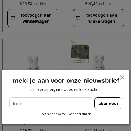
€ 28,50
€ 28,50
incl. btw
incl. btw
toevoegen aan
toevoegen aan
winkelwagen
winkelwagen
meld je aan voor onze nieuwsbrief
aanbiedingen, nieuwtjes en leuke acties!
e-mail
abonneer
judpromo
judpromo
nijntje handmade en
nijntje handmade en
lees hier de wettelijke beperkingen
haar gele verjaardag
haar van gogh 50 jaar
jumpsuit
jurk
€ 29,50
€ 31,95
incl. btw
incl. btw