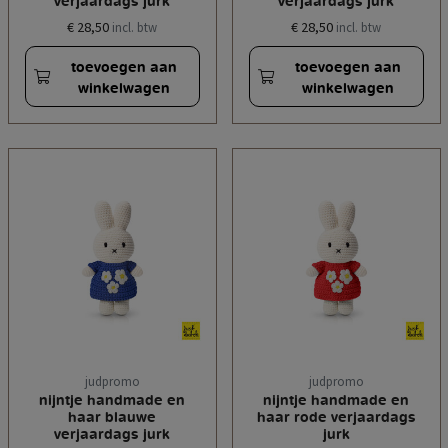
verjaardags jurk
verjaardags jurk
€ 28,50
€ 28,50
incl. btw
incl. btw
toevoegen aan
toevoegen aan
winkelwagen
winkelwagen
judpromo
judpromo
nijntje handmade en
nijntje handmade en
haar blauwe
haar rode verjaardags
verjaardags jurk
jurk