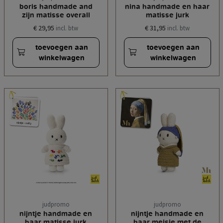
boris handmade and
nina handmade en haar
zijn matisse overall
matisse jurk
€ 29,95
€ 31,95
incl. btw
incl. btw
toevoegen aan
toevoegen aan
winkelwagen
winkelwagen
judpromo
judpromo
nijntje handmade en
nijntje handmade en
haar matisse jurk
haar meisje met de