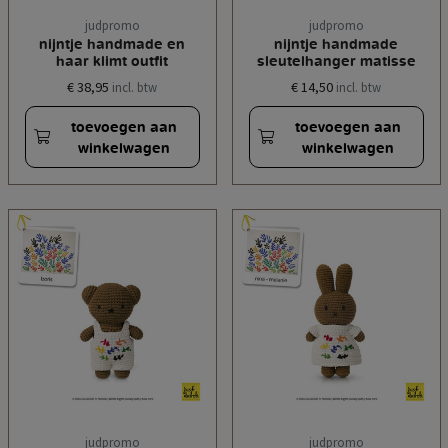
judpromo
judpromo
nijntje handmade en
nijntje handmade
haar klimt outfit
sleutelhanger matisse
€ 38,95
€ 14,50
incl. btw
incl. btw
toevoegen aan
toevoegen aan
winkelwagen
winkelwagen
judpromo
judpromo