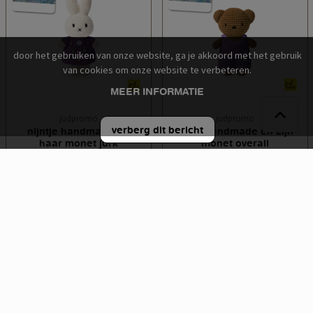
door het gebruiken van onze website, ga je akkoord met het gebruik
van cookies om onze website te verbeteren.
MEER INFORMATIE
judpromo
judpromo
verberg dit bericht
nijntje handmade en
boris handmade en zijn
haar monet jurk
monet overall
€ 31,95
€ 29,95
incl. btw
incl. btw
toevoegen aan
toevoegen aan
winkelwagen
winkelwagen
loading
page