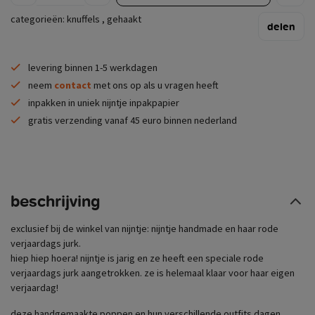
categorieën:
knuffels
,
gehaakt
delen
levering binnen 1-5 werkdagen
neem
contact
met ons op als u vragen heeft
inpakken in uniek nijntje inpakpapier
gratis verzending vanaf 45 euro binnen nederland
beschrijving
exclusief bij de winkel van nijntje: nijntje handmade en haar rode
verjaardags jurk.
hiep hiep hoera! nijntje is jarig en ze heeft een speciale rode
verjaardags jurk aangetrokken. ze is helemaal klaar voor haar eigen
verjaardag!
deze handgemaakte poppen en hun verschillende outfits dagen