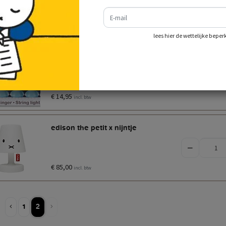
colourful surprise blindbox
e-mail
€ 20,00
incl. btw
lees hier de wettelijke beper
lichtjesslinger nijntje -
blauw
€ 14,95
incl. btw
edison the petit x nijntje
€ 85,00
incl. btw
1
2