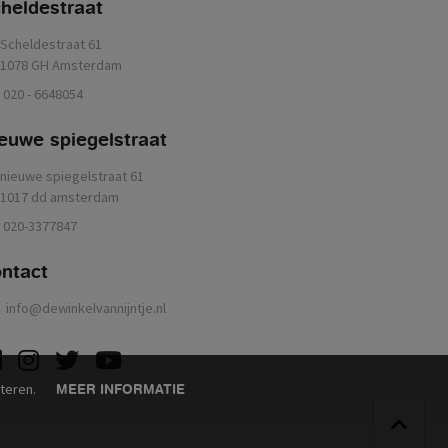
heldestraat
Scheldestraat 61
1078 GH Amsterdam
020 - 6648054
euwe spiegelstraat
nieuwe spiegelstraat 61
1017 dd amsterdam
020-3377847
ontact
info@dewinkelvannijntje.nl
acebook
instagram
twitter
youtube
eteren.
MEER INFORMATIE