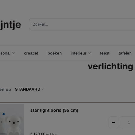
sonal
creatief
boeken
interieur
feest
tafelen
verlichting
en op
STANDAARD
star light boris (36 cm)
€ 129,00
incl. btw