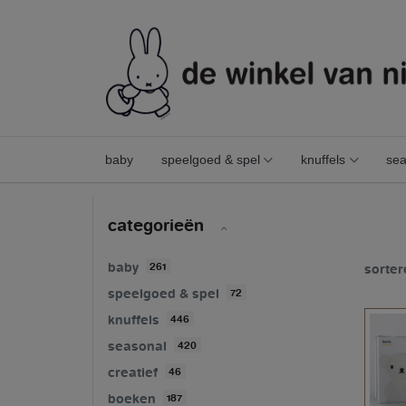
baby
speelgoed & spel
knuffels
sea
interieur
verlichting
categorieën
baby
261
sorter
speelgoed & spel
72
knuffels
446
seasonal
420
creatief
46
boeken
187