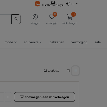
229
4.1
nl
klantbeoordelingen
0
0
inloggen
verlanglijst
winkelwagen
mode
souvenirs
pakketten
verzorging
sale
22 products
toevoegen aan winkelwagen