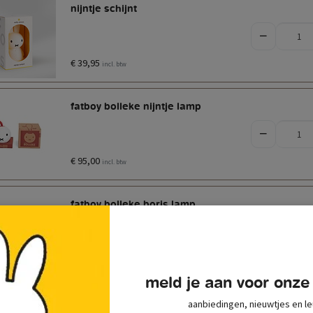
nijntje schijnt
€ 39,95
incl. btw
fatboy bolleke nijntje lamp
€ 95,00
incl. btw
fatboy bolleke boris lamp
€ 95,00
incl. btw
meld je aan voor onze
bundle of light nijntje
aanbiedingen, nieuwtjes en le