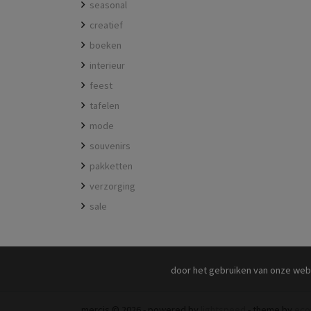
seasonal
creatief
boeken
interieur
feest
tafelen
mode
souvenirs
pakketten
verzorging
sale
door het gebruiken van onze web
mercis © 2026 - powered by
lightspeed
- theme by
eco