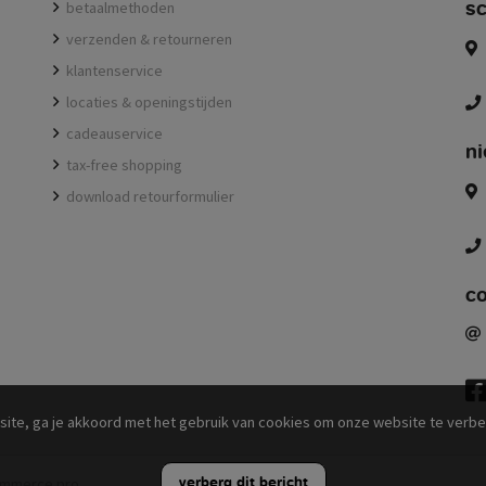
sc
betaalmethoden
verzenden & retourneren
klantenservice
locaties & openingstijden
cadeauservice
ni
tax-free shopping
download retourformulier
c
f
site, ga je akkoord met het gebruik van cookies om onze website te verb
verberg dit bericht
mmerce pro