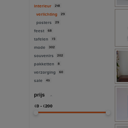
interieur
218
verlichting
29
posters
29
feest
68
tafelen
73
mode
302
souvenirs
202
pakketten
8
verzorging
60
sale
45
prijs