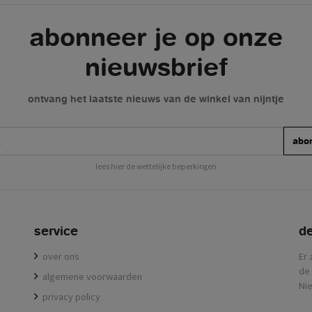
abonneer je op onze
nieuwsbrief
ontvang het laatste nieuws van de winkel van nijntje
abo
lees hier de wettelijke beperkingen
service
de
over ons
Er 
de 
algemene voorwaarden
Nie
privacy policy