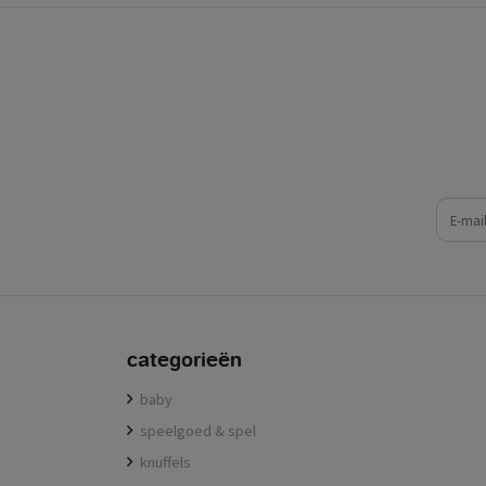
e-mail
categorieën
baby
speelgoed & spel
knuffels