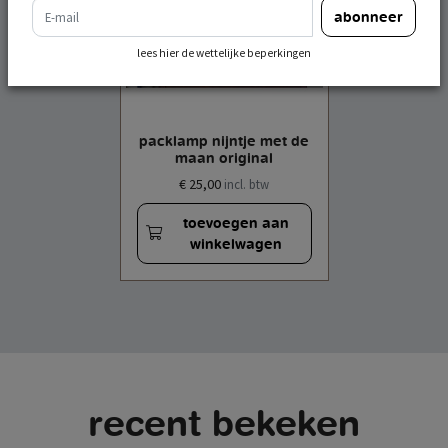
e-mail
abonneer
lees hier de wettelijke beperkingen
packlamp nijntje met de
maan original
€ 25,00
incl. btw
toevoegen aan
winkelwagen
recent bekeken