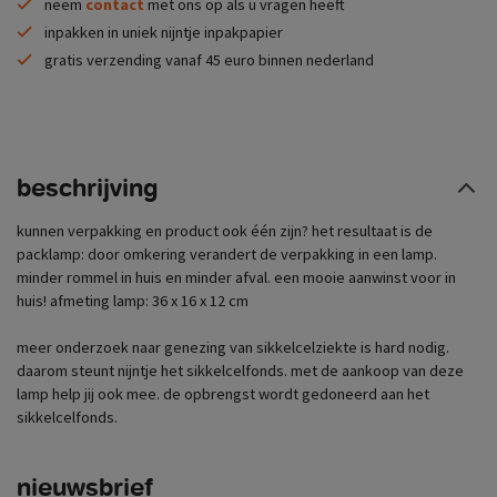
neem
contact
met ons op als u vragen heeft
inpakken in uniek nijntje inpakpapier
gratis verzending vanaf 45 euro binnen nederland
beschrijving
kunnen verpakking en product ook één zijn? het resultaat is de
packlamp: door omkering verandert de verpakking in een lamp.
minder rommel in huis en minder afval. een mooie aanwinst voor in
huis! afmeting lamp: 36 x 16 x 12 cm
meer onderzoek naar genezing van sikkelcelziekte is hard nodig.
daarom steunt nijntje het sikkelcelfonds. met de aankoop van deze
lamp help jij ook mee. de opbrengst wordt gedoneerd aan het
sikkelcelfonds.
nieuwsbrief