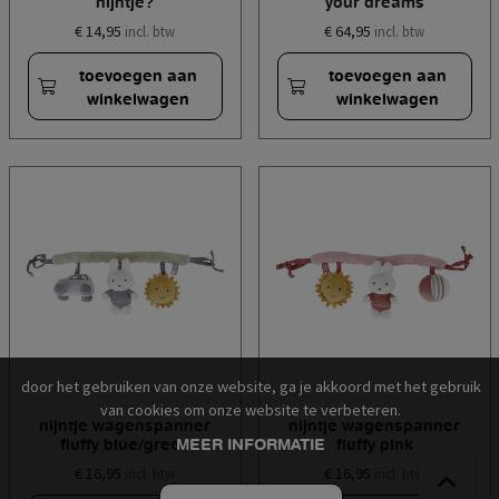
nijntje?
your dreams
€ 14,95
€ 64,95
incl. btw
incl. btw
toevoegen aan
toevoegen aan
winkelwagen
winkelwagen
door het gebruiken van onze website, ga je akkoord met het gebruik
van cookies om onze website te verbeteren.
nijntje wagenspanner
nijntje wagenspanner
MEER INFORMATIE
fluffy blue/green
fluffy pink
€ 16,95
€ 16,95
incl. btw
incl. btw