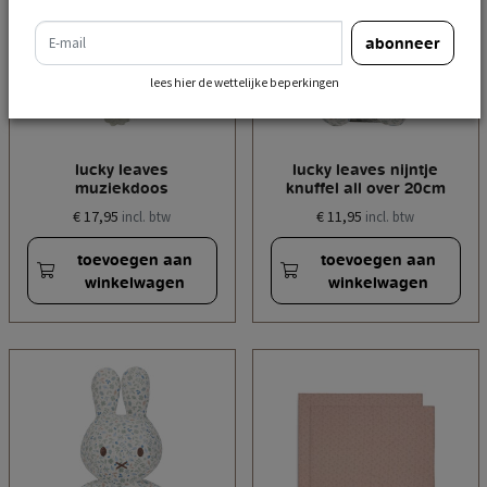
e-mail
abonneer
lees hier de wettelijke beperkingen
lucky leaves
lucky leaves nijntje
muziekdoos
knuffel all over 20cm
€ 17,95
€ 11,95
incl. btw
incl. btw
toevoegen aan
toevoegen aan
winkelwagen
winkelwagen