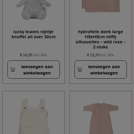
lucky leaves nijntje
hydrofiele doek large
knuffel all over 30cm
115x115cm miffy
silhouettes - wild rose -
2 stuks
€ 16,95
€ 22,50
incl. btw
incl. btw
toevoegen aan
toevoegen aan
winkelwagen
winkelwagen