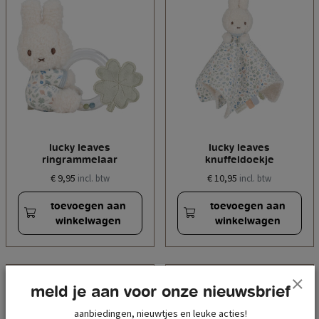
lucky leaves
lucky leaves
ringrammelaar
knuffeldoekje
€ 9,95
€ 10,95
incl. btw
incl. btw
toevoegen aan
toevoegen aan
winkelwagen
winkelwagen
meld je aan voor onze nieuwsbrief
aanbiedingen, nieuwtjes en leuke acties!