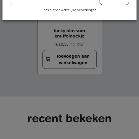
lees hier de wettelijke beperkingen
lucky blossom
knuffeldoekje
€ 10,95
incl. btw
toevoegen aan
winkelwagen
recent bekeken