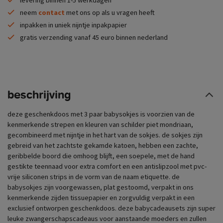
neem
contact
met ons op als u vragen heeft
inpakken in uniek nijntje inpakpapier
gratis verzending vanaf 45 euro binnen nederland
beschrijving
deze geschenkdoos met 3 paar babysokjes is voorzien van de
kenmerkende strepen en kleuren van schilder piet mondriaan,
gecombineerd met nijntje in het hart van de sokjes. de sokjes zijn
gebreid van het zachtste gekamde katoen, hebben een zachte,
geribbelde boord die omhoog blijft, een soepele, met de hand
gestikte teennaad voor extra comfort en een antislipzool met pvc-
vrije siliconen strips in de vorm van de naam etiquette. de
babysokjes zijn voorgewassen, plat gestoomd, verpakt in ons
kenmerkende zijden tissuepapier en zorgvuldig verpakt in een
exclusief ontworpen geschenkdoos. deze babycadeausets zijn super
leuke zwangerschapscadeaus voor aanstaande moeders en zullen