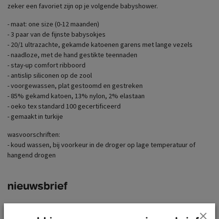
zeker een favoriet zijn op je volgende babyshower.
- maat: one size (0-12 maanden)
- 3 paar van de fijnste babysokjes
- 20/1 ultrazachte, gekamde katoenen garens met lange vezels
- naadloze, met de hand gestikte teennaden
- stay-up comfort ribboord
- antislip siliconen op de zool
- voorgewassen, plat gestoomd en gestreken
- 85% gekamd katoen, 13% nylon, 2% elastaan
- oeko tex standard 100 gecertificeerd
- gemaakt in turkije
wasvoorschriften:
- koud wassen, bij voorkeur in de droger op lage temperatuur of
hangend drogen
nieuwsbrief
e-mail
abonneer