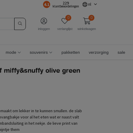
229
4.1
nl
klantbeoordelingen
0
0
inloggen
verlanglijst
winkelwagen
mode
souvenirs
pakketten
verzorging
sale
f miffy&snuffy olive green
maakt om lekker in te kunnen smullen. de slab
pvangbakje voor al het eten wat er naast valt
nbandsluiting in het nekje. de lieve print van
ijntje them