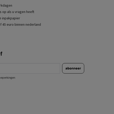
erkdagen
 op als u vragen heeft
je inpakpapier
f 45 euro binnen nederland
f
abonneer
e beperkingen