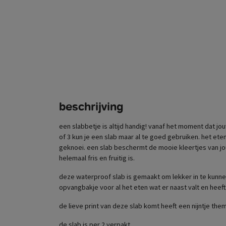
beschrijving
een slabbetje is altijd handig! vanaf het moment dat jou
of 3 kun je een slab maar al te goed gebruiken. het ete
geknoei. een slab beschermt de mooie kleertjes van jou
helemaal fris en fruitig is.
deze waterproof slab is gemaakt om lekker in te kunnen
opvangbakje voor al het eten wat er naast valt en heeft
de lieve print van deze slab komt heeft een nijntje them
de slab is per 2 verpakt.