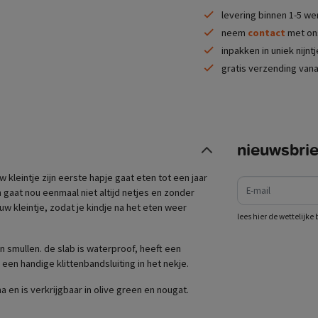
levering binnen 1-5 w
neem
contact
met ons
inpakken in uniek nijnt
gratis verzending vana
nieuwsbrie
e-mail
w kleintje zijn eerste hapje gaat eten tot een jaar
n gaat nou eenmaal niet altijd netjes en zonder
w kleintje, zodat je kindje na het eten weer
lees hier de wettelijk
 smullen. de slab is waterproof, heeft een
 een handige klittenbandsluiting in het nekje.
a en is verkrijgbaar in olive green en nougat.