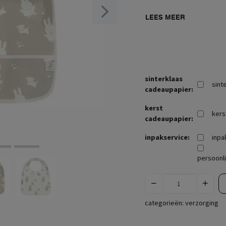
LEES MEER
sinterklaas
sint
cadeaupapier:
kerst
kers
cadeaupapier:
inpakservice:
inpa
persoonli
categorieën:
verzorging