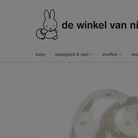
baby
speelgoed & spel
knuffels
sea
slab waterproof miffy&snuffy olive green (2pack)