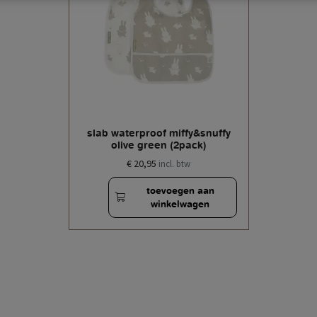
slab waterproof miffy&snuffy
olive green (2pack)
€ 20,95
incl. btw
toevoegen aan
winkelwagen