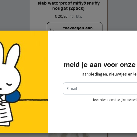
slab waterproof miffy&snuffy
nougat (2pack)
€ 20,95
incl. btw
toevoegen aan
winkelwagen
meld je aan voor onze
aanbiedingen, nieuwtjes en le
e-mail
recent bekeken
lees hier de wettelijke beper