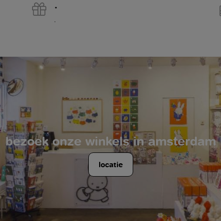
.
.
bezoek onze winkels in amsterdam
locatie