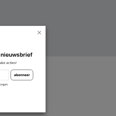
 nieuwsbrief
uke acties!
abonneer
kingen