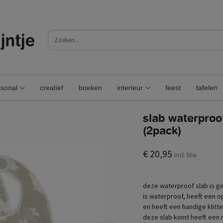
sonal
creatief
boeken
interieur
feest
tafelen
slab waterproo
(2pack)
€ 20,95
incl. btw
deze waterproof slab is ge
is waterproof, heeft een o
en heeft een handige klitte
deze slab komt heeft een n