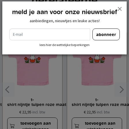
gerelateerde
producten
meld je aan voor onze nieuwsbrief
aanbiedingen, nieuwtjes en leuke acties!
e-mail
abonneer
lees hier de wettelijke beperkingen
t-
t-
at m
shirt nijntje tulpen roze maat xs
shirt nijntje tulpen roze maa
€ 22,95
€ 22,95
incl. btw
incl. btw
toevoegen aan
toevoegen aan