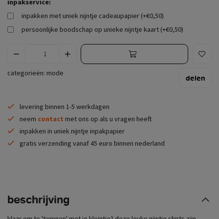
inpakservice:
inpakken met uniek nijntje cadeaupapier (+€0,50)
persoonlijke boodschap op unieke nijntje kaart (+€0,50)
categorieën:
mode
delen
levering binnen 1-5 werkdagen
neem
contact
met ons op als u vragen heeft
inpakken in uniek nijntje inpakpapier
gratis verzending vanaf 45 euro binnen nederland
beschrijving
klaar om te 'twinnen' met je kleintje? deze leuke nijntje shirts zijn