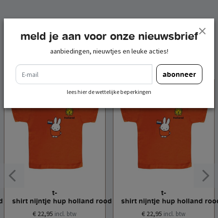
gerelateerde
meld je aan voor onze nieuwsbrief
producten
aanbiedingen, nieuwtjes en leuke acties!
e-mail
abonneer
lees hier de wettelijke beperkingen
t-
t-
d maat l
shirt nijntje hup holland rood maat xs
shirt nijntje hup holland ro
€ 22,95
€ 22,95
incl. btw
incl. btw