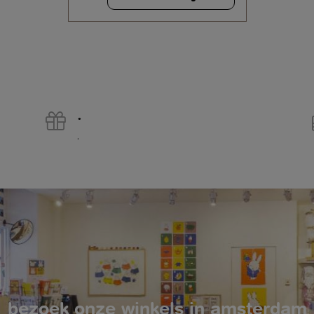
.
.
bezoek onze winkels in amsterdam