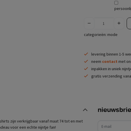
persoonli
categorieën:
mode
levering binnen 1-5 w
neem
contact
met ons
inpakken in uniek nijnt
gratis verzending vana
nieuwsbrie
e-mail
 shirts zijn verkrijgbaar vanaf maat 74 tot en met
deau voor een echte nijntje fan!