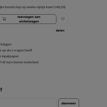
jke boodschap op unieke nijntje kaart (+€0,50)
toevoegen aan
winkelwagen
delen
erkdagen
 op als u vragen heeft
je inpakpapier
f 45 euro binnen nederland
f
abonneer