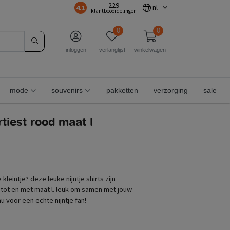
229
4.1
nl
klantbeoordelingen
0
0
inloggen
verlanglijst
winkelwagen
mode
souvenirs
pakketten
verzorging
sale
artiest rood maat l
 kleintje? deze leuke nijntje shirts zijn
 tot en met maat l. leuk om samen met jouw
u voor een echte nijntje fan!