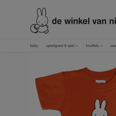
baby
speelgoed & spel
knuffels
sea
t-shirt nijntje artiest rood maat l