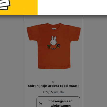
t-
shirt nijntje artiest rood maat l
€ 22,95
incl. btw
toevoegen aan
winkelwagen