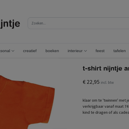
sonal
creatief
boeken
interieur
feest
tafelen
t-shirt nijntje 
€ 22,95
incl. btw
klaar om te 'twinnen' met je
verkrijgbaar vanaf maat 74
kind te dragen of als cadea