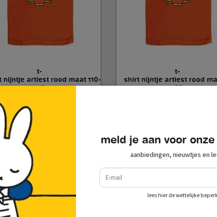
t-
t-
t nijntje artiest rood maat 110-
shirt nijntje artiest rood m
116
128
€ 19,95
€ 19,95
incl. btw
incl. btw
toevoegen aan
toevoegen aan
winkelwagen
winkelwagen
meld je aan voor onze
aanbiedingen, nieuwtjes en le
e-mail
lees hier de wettelijke beper
recent bekeken