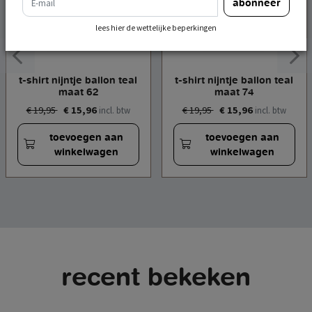
abonneer
lees hier de wettelijke beperkingen
t-shirt nijntje ballon teal
t-shirt nijntje ballon teal
maat 62
maat 74
€ 19,95
€ 15,96
€ 19,95
€ 15,96
incl. btw
incl. btw
toevoegen aan
toevoegen aan
winkelwagen
winkelwagen
recent bekeken