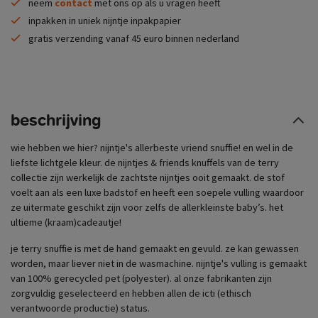
neem
contact
met ons op als u vragen heeft
inpakken in uniek nijntje inpakpapier
gratis verzending vanaf 45 euro binnen nederland
beschrijving
wie hebben we hier? nijntje's allerbeste vriend snuffie! en wel in de
liefste lichtgele kleur. de nijntjes & friends knuffels van de terry
collectie zijn werkelijk de zachtste nijntjes ooit gemaakt. de stof
voelt aan als een luxe badstof en heeft een soepele vulling waardoor
ze uitermate geschikt zijn voor zelfs de allerkleinste baby’s. het
ultieme (kraam)cadeautje!
je terry snuffie is met de hand gemaakt en gevuld. ze kan gewassen
worden, maar liever niet in de wasmachine. nijntje's vulling is gemaakt
van 100% gerecycled pet (polyester). al onze fabrikanten zijn
zorgvuldig geselecteerd en hebben allen de icti (ethisch
verantwoorde productie) status.