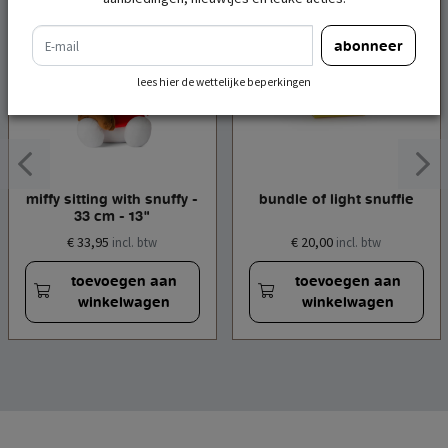
e-mail
abonneer
lees hier de wettelijke beperkingen
miffy sitting with snuffy -
bundle of light snuffie
33 cm - 13"
€ 33,95
€ 20,00
incl. btw
incl. btw
toevoegen aan
toevoegen aan
winkelwagen
winkelwagen