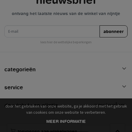
ontvang het laatste nieuws van de winkel van nijntje
e-mail
abonneer
lees hier de wettelijke beperkingen
categorieën
service
de winkel van nijntje
door het gebruiken van onze website, ga je akkoord met het gebruik
van cookies om onze website te verbeteren.
MEER INFORMATIE
toevoegen aan winkelwagen