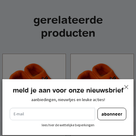
gerelateerde
producten
meld je aan voor onze nieuwsbrief
aanbiedingen, nieuwtjes en leuke acties!
e-mail
abonneer
slofklomp nijntje oranje
slofklomp nijntje oranje
lees hier de wettelijke beperkingen
maat 20-24
maat 25-30