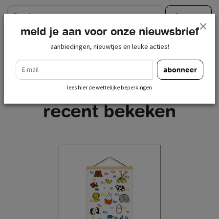
e-mail
abonneer
meld je aan voor onze nieuwsbrief
lees hier de wettelijke beperkingen
aanbiedingen, nieuwtjes en leuke acties!
e-mail
abonneer
lees hier de wettelijke beperkingen
recent bekeken