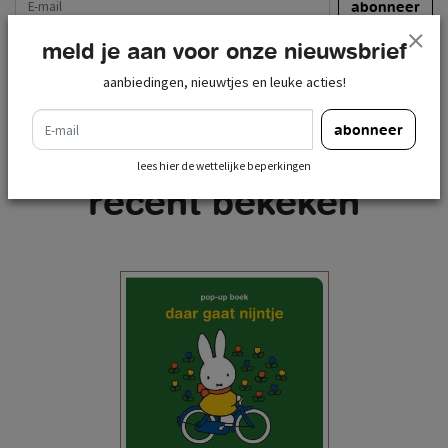
abonneer
lees hier de wettelijke beperkingen
meld je aan voor onze nieuwsbrief
aanbiedingen, nieuwtjes en leuke acties!
e-mail
abonneer
lees hier de wettelijke beperkingen
recent bekeken