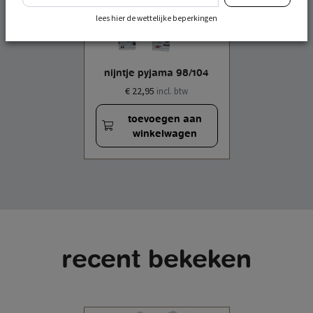
lees hier de wettelijke beperkingen
nijntje pyjama 98/104
€ 22,95
incl. btw
toevoegen aan
winkelwagen
recent bekeken