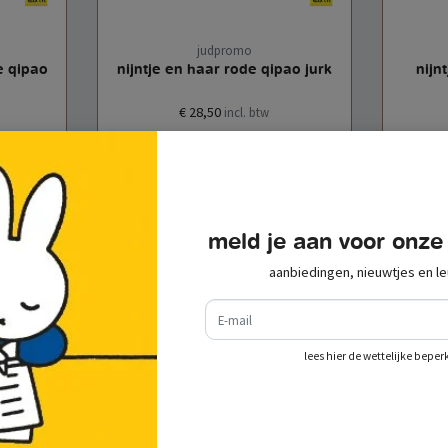
judpromo
e qipao
nijntje en haar rode qipao jurk
nijn
€ 28,50
incl. btw
aan
toevoegen aan
en
winkelwagen
meld je aan voor onze
aanbiedingen, nieuwtjes en le
e-mail
recent bekeken
lees hier de wettelijke beper