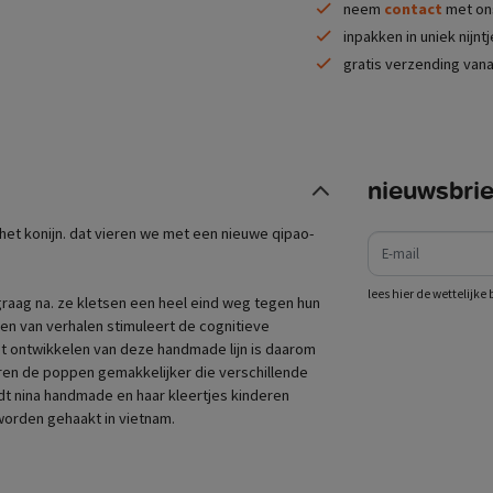
neem
contact
met ons
inpakken in uniek nijnt
gratis verzending vana
nieuwsbrie
e-mail
 het konijn. dat vieren we met een nieuwe qipao-
lees hier de wettelijk
raag na. ze kletsen een heel eind weg tegen hun
len van verhalen stimuleert de cognitieve
het ontwikkelen van deze handmade lijn is daarom
ren de poppen gemakkelijker die verschillende
iedt nina handmade en haar kleertjes kinderen
worden gehaakt in vietnam.