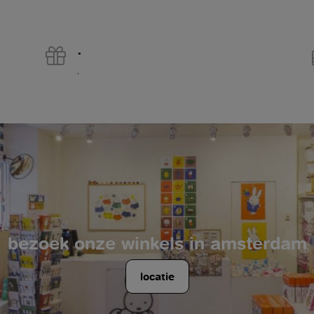
.
.
bezoek onze winkels in amsterdam
locatie