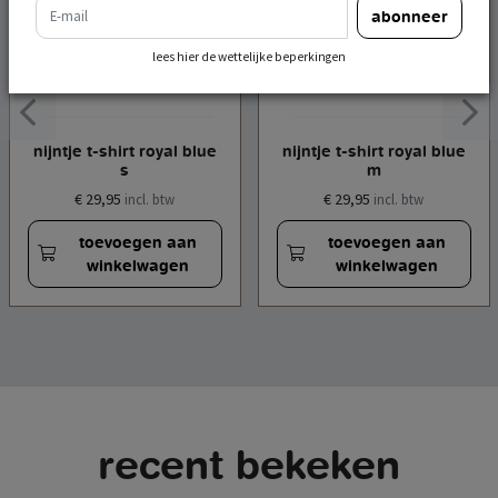
e-mail
abonneer
lees hier de wettelijke beperkingen
nijntje t-shirt royal blue
nijntje t-shirt royal blue
s
m
€ 29,95
€ 29,95
incl. btw
incl. btw
toevoegen aan
toevoegen aan
winkelwagen
winkelwagen
recent bekeken