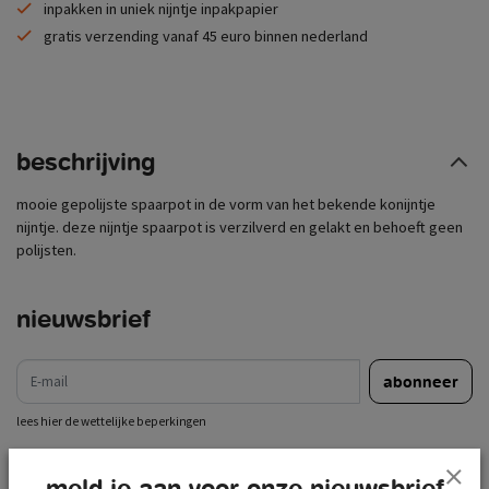
inpakken in uniek nijntje inpakpapier
gratis verzending vanaf 45 euro binnen nederland
beschrijving
mooie gepolijste spaarpot in de vorm van het bekende konijntje
nijntje. deze nijntje spaarpot is verzilverd en gelakt en behoeft geen
polijsten.
nieuwsbrief
e-mail
abonneer
lees hier de wettelijke beperkingen
meld je aan voor onze nieuwsbrief