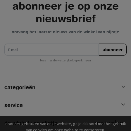
abonneer je op onze
nieuwsbrief
ontvang het laatste nieuws van de winkel van nijntje
e-mail
abonneer
lees hier de wettelijke beperkingen
categorieën
service
de winkel van nijntje
door het gebruiken van onze website, ga je akkoord met het gebruik
van cookies om onze website te verbeteren.