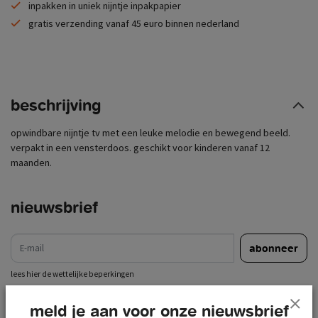
inpakken in uniek nijntje inpakpapier
gratis verzending vanaf 45 euro binnen nederland
beschrijving
opwindbare nijntje tv met een leuke melodie en bewegend beeld.
verpakt in een vensterdoos. geschikt voor kinderen vanaf 12
maanden.
nieuwsbrief
e-mail
abonneer
lees hier de wettelijke beperkingen
meld je aan voor onze nieuwsbrief