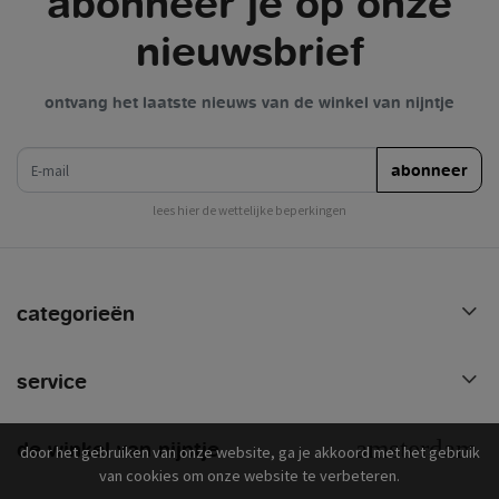
abonneer je op onze
nieuwsbrief
ontvang het laatste nieuws van de winkel van nijntje
e-mail
abonneer
lees hier de wettelijke beperkingen
categorieën
service
de winkel van nijntje
door het gebruiken van onze website, ga je akkoord met het gebruik
van cookies om onze website te verbeteren.