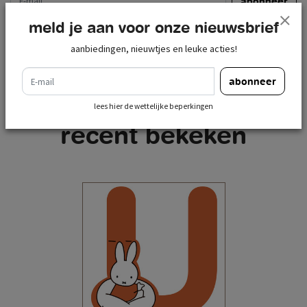
abonneer
meld je aan voor onze nieuwsbrief
lees hier de wettelijke beperkingen
aanbiedingen, nieuwtjes en leuke acties!
e-mail
abonneer
lees hier de wettelijke beperkingen
recent bekeken