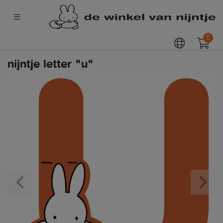
0
nijntje letter "u"