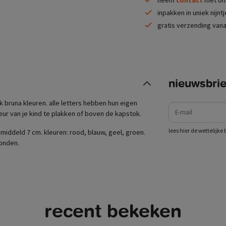
inpakken in uniek nijnt
gratis verzending vana
nieuwsbrie
e-mail
ck bruna kleuren. alle letters hebben hun eigen
eur van je kind te plakken of boven de kapstok.
lees hier de wettelijk
gemiddeld 7 cm. kleuren: rood, blauw, geel, groen.
zonden.
recent bekeken