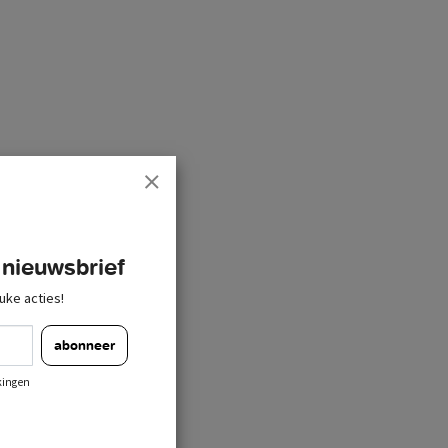
 nieuwsbrief
uke acties!
abonneer
kingen