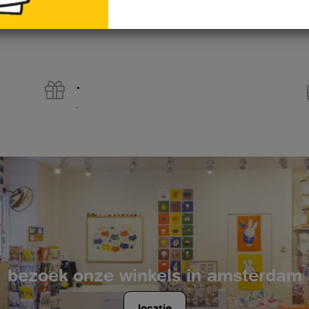
.
.
bezoek onze winkels in amsterdam
locatie