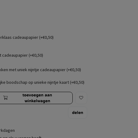
erklaas cadeaupapier (+€0,50)
t cadeaupapier (+€0,50)
kken met uniek nijntje cadeaupapier (+€0,50)
jke boodschap op unieke nijntje kaart (+€0,50)
toevoegen aan
winkelwagen
delen
erkdagen
 op als u vragen heeft