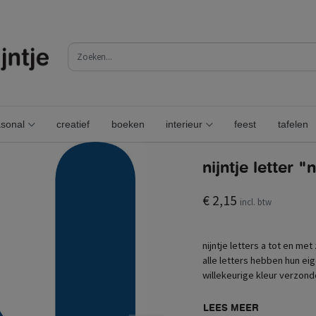
sonal
creatief
boeken
interieur
feest
tafelen
nijntje letter "
€ 2,15
incl. btw
nijntje letters a tot en me
alle letters hebben hun eig
willekeurige kleur verzond
LEES MEER