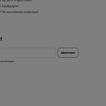
je inpakpapier
f 45 euro binnen nederland
f
abonneer
e beperkingen