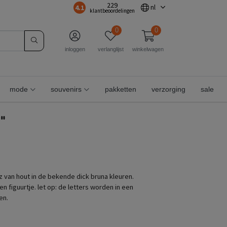
229
4.1
nl
klantbeoordelingen
0
0
inloggen
verlanglijst
winkelwagen
mode
souvenirs
pakketten
verzorging
sale
n"
t z van hout in de bekende dick bruna kleuren.
en figuurtje. let op: de letters worden in een
en.