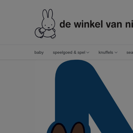
baby
speelgoed & spel
knuffels
sea
nijntje letter "n"