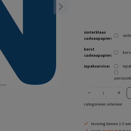
sinterklaas
sint
cadeaupapier:
kerst
kers
cadeaupapier:
inpakservice:
inpa
persoonli
categorieën:
interieur
levering binnen 1-5 w
neem
contact
met ons