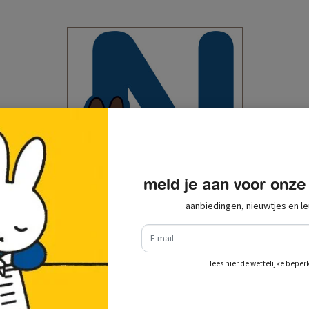
meld je aan voor onze
aanbiedingen, nieuwtjes en le
nijntje letter "n"
e-mail
€ 2,15
incl. btw
toevoegen aan
lees hier de wettelijke beper
winkelwagen