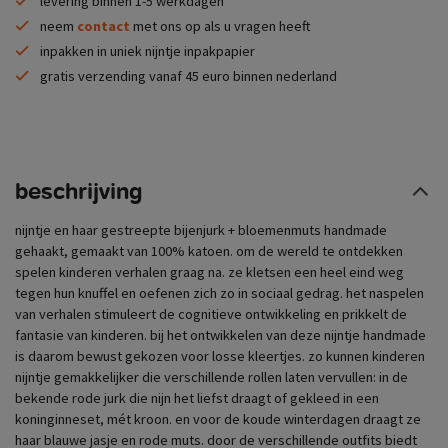
levering binnen 1-5 werkdagen
neem
contact
met ons op als u vragen heeft
inpakken in uniek nijntje inpakpapier
gratis verzending vanaf 45 euro binnen nederland
beschrijving
nijntje en haar gestreepte bijenjurk + bloemenmuts handmade
gehaakt, gemaakt van 100% katoen. om de wereld te ontdekken
spelen kinderen verhalen graag na. ze kletsen een heel eind weg
tegen hun knuffel en oefenen zich zo in sociaal gedrag. het naspelen
van verhalen stimuleert de cognitieve ontwikkeling en prikkelt de
fantasie van kinderen. bij het ontwikkelen van deze nijntje handmade
is daarom bewust gekozen voor losse kleertjes. zo kunnen kinderen
nijntje gemakkelijker die verschillende rollen laten vervullen: in de
bekende rode jurk die nijn het liefst draagt of gekleed in een
koninginneset, mét kroon. en voor de koude winterdagen draagt ze
haar blauwe jasje en rode muts. door de verschillende outfits biedt