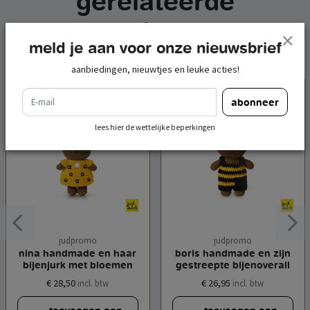
gerelateerde
producten
meld je aan voor onze nieuwsbrief
aanbiedingen, nieuwtjes en leuke acties!
e-mail
abonneer
lees hier de wettelijke beperkingen
judpromo
judpromo
nina handmade en haar
boris handmade en zijn
bijenjurk met bloemen
gestreepte bijenoverall
€ 28,50
€ 26,95
incl. btw
incl. btw