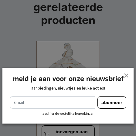
gerelateerde
producten
meld je aan voor onze nieuwsbrief
aanbiedingen, nieuwtjes en leuke acties!
e-mail
abonneer
mutsje wvn unisex 50-56
lees hier de wettelijke beperkingen
€ 5,95
incl. btw
toevoegen aan