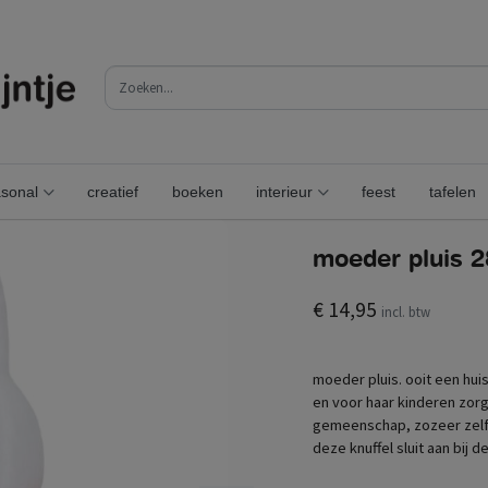
sonal
creatief
boeken
interieur
feest
tafelen
moeder pluis 
€ 14,95
incl. btw
moeder pluis. ooit een hu
en voor haar kinderen zorg
gemeenschap, zozeer zelfs
deze knuffel sluit aan bij d