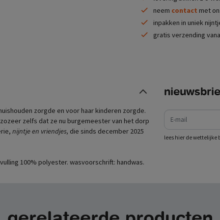
neem
contact
met ons
inpakken in uniek nijnt
gratis verzending vana
nieuwsbrie
e-mail
 huishouden zorgde en voor haar kinderen zorgde.
 zozeer zelfs dat ze nu burgemeester van het dorp
erie,
nijntje en vriendjes,
die sinds december 2025
lees hier de wettelijk
 vulling 100% polyester. wasvoorschrift: handwas.
gerelateerde producten