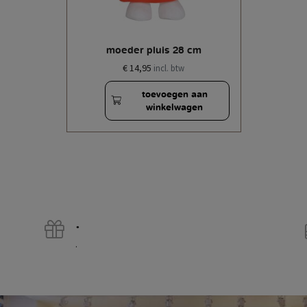
moeder pluis 28 cm
€ 14,95
incl. btw
toevoegen aan
winkelwagen
.
.