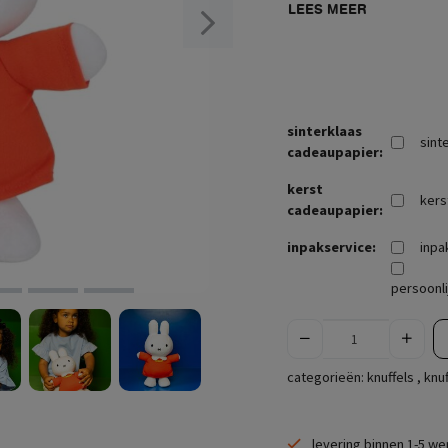
LEES MEER
sinterklaas
sint
cadeaupapier:
kerst
kers
cadeaupapier:
inpakservice:
inpa
persoonli
categorieën:
knuffels
,
knuf
levering binnen 1-5 w