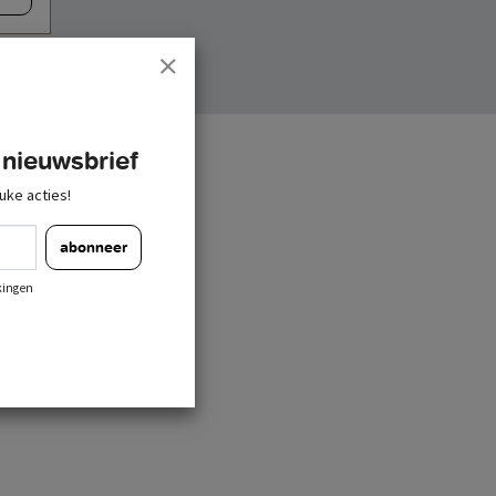
 nieuwsbrief
uke acties!
abonneer
kingen