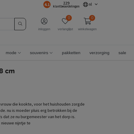
229
4.1
nl
klantbeoordelingen
0
0
inloggen
verlanglijst
winkelwagen
mode
souvenirs
pakketten
verzorging
sale
28 cm
isvrouw die kookte, voor het huishouden zorgde
de. nu is moeder pluis erg betrokken bij de
 dat ze nu burgemeester van het dorp is.
e nieuwe nijntje te