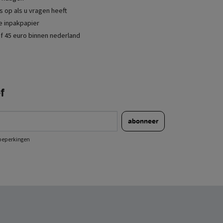
 op als u vragen heeft
je inpakpapier
f 45 euro binnen nederland
f
abonneer
e beperkingen