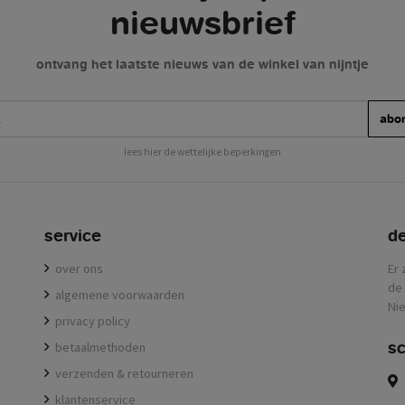
nieuwsbrief
ontvang het laatste nieuws van de winkel van nijntje
abo
lees hier de wettelijke beperkingen
service
de
over ons
Er 
de 
algemene voorwaarden
Nie
privacy policy
sc
betaalmethoden
verzenden & retourneren
klantenservice