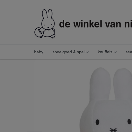
baby
speelgoed & spel
knuffels
sea
moeder pluis 28 cm