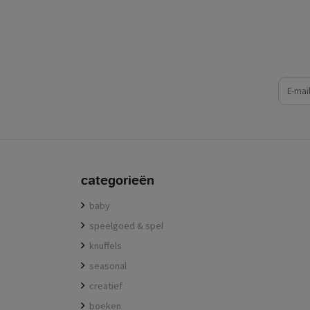
e-mail
categorieën
baby
speelgoed & spel
knuffels
seasonal
creatief
boeken