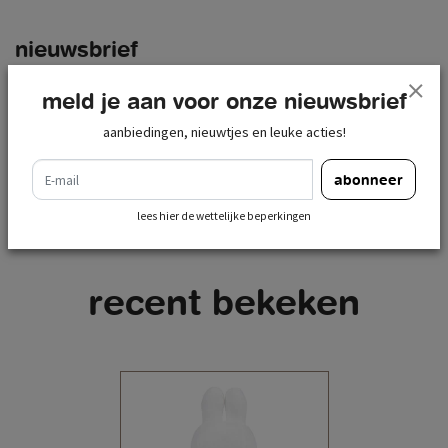
nieuwsbrief
e-mail
meld je aan voor onze nieuwsbrief
abonneer
aanbiedingen, nieuwtjes en leuke acties!
lees hier de wettelijke beperkingen
e-mail
abonneer
lees hier de wettelijke beperkingen
recent bekeken