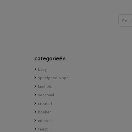
e-mail
categorieën
baby
speelgoed & spel
knuffels
seasonal
creatief
boeken
interieur
feest