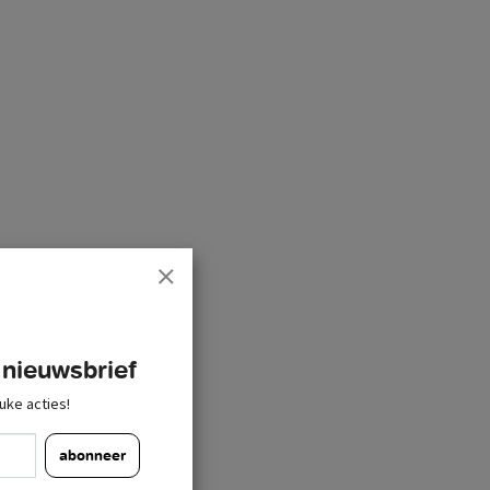
 nieuwsbrief
uke acties!
abonneer