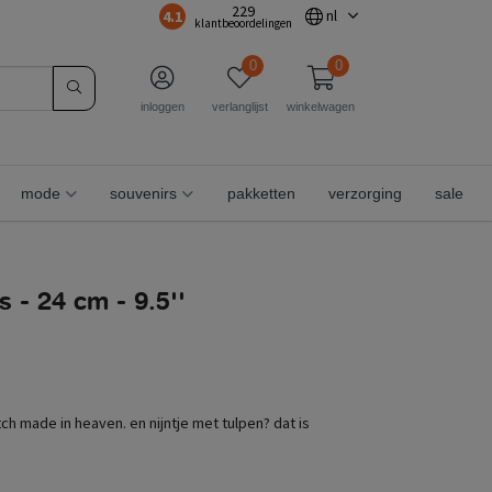
229
4.1
nl
klantbeoordelingen
0
0
inloggen
verlanglijst
winkelwagen
mode
souvenirs
pakketten
verzorging
sale
s - 24 cm - 9.5''
atch made in heaven. en nijntje met tulpen? dat is