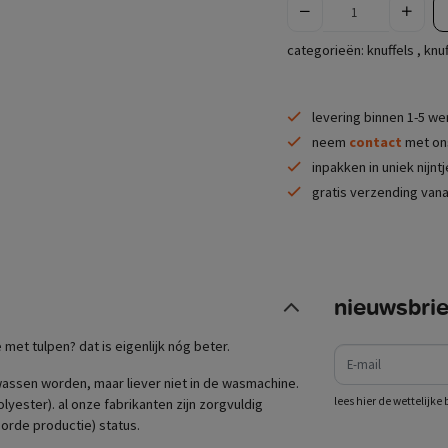
categorieën:
knuffels
,
knuf
levering binnen 1-5 w
neem
contact
met ons
inpakken in uniek nijnt
gratis verzending vana
nieuwsbrie
e-mail
e met tulpen? dat is eigenlijk nóg beter.
wassen worden, maar liever niet in de wasmachine.
lees hier de wettelijk
lyester). al onze fabrikanten zijn zorgvuldig
orde productie) status.