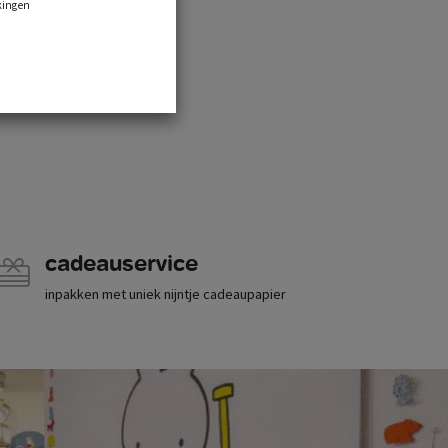
kingen
cadeauservice
inpakken met uniek nijntje cadeaupapier