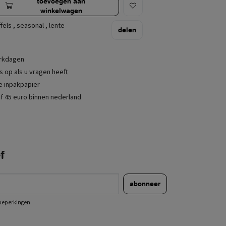
toevoegen aan
winkelwagen
fels
,
seasonal
,
lente
delen
erkdagen
 op als u vragen heeft
je inpakpapier
f 45 euro binnen nederland
f
abonneer
e beperkingen