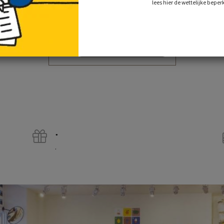
lees hier de wettelijke beper
miffy tulip dress - 24 cm - 9.5''
€ 19,95
incl. btw
toevoegen aan
winkelwagen
.
.