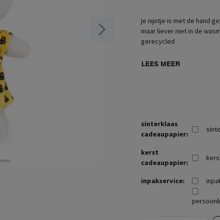
je nijntje is met de hand
maar liever niet in de wasm
gerecycled
LEES MEER
sinterklaas
sint
cadeaupapier:
kerst
kers
cadeaupapier:
inpakservice:
inpa
persoonli