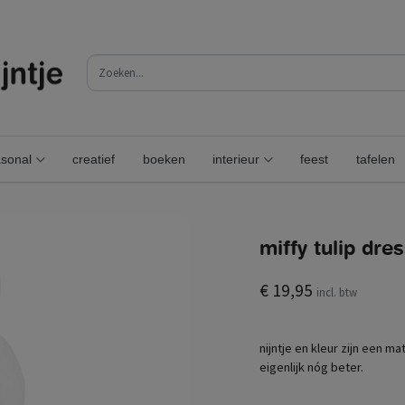
sonal
creatief
boeken
interieur
feest
tafelen
miffy tulip dres
€ 19,95
incl. btw
nijntje en kleur zijn een m
eigenlijk nóg beter.