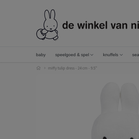
baby
speelgoed & spel
knuffels
sea
miffy tulip dress - 24 cm - 9.5''