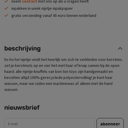
neem
contact
met ons op als u vragen heeft
inpakken in uniek nijntje inpakpapier
gratis verzending vanaf 45 euro binnen nederland
beschrijving
ho ho ho! nijntje vindt het heerlijk om zich te verkleden voor kerstmis.
zet je kerstmuts op en vier het met haar of kruip samen bij de open
haard. alle nijntje-knuffels van bon ton toys zijn handgemaakt en
bevatten altijd 100% gerecyclede polyestervulling! je kunt haar
wassen, maar we raden een machinewas af. alleen met de hand
wassen.
nieuwsbrief
e-mail
abonneer