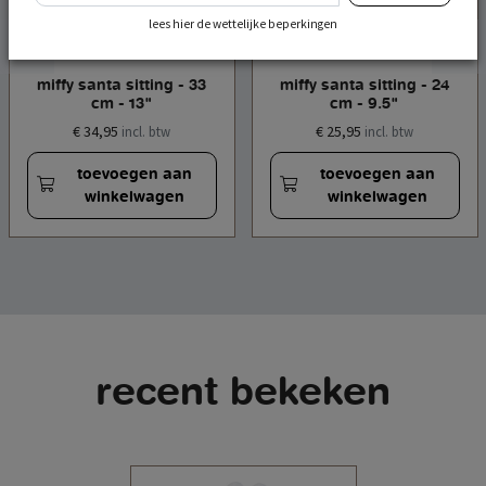
lees hier de wettelijke beperkingen
miffy santa sitting - 33
miffy santa sitting - 24
cm - 13"
cm - 9.5"
€ 34,95
€ 25,95
incl. btw
incl. btw
toevoegen aan
toevoegen aan
winkelwagen
winkelwagen
recent bekeken