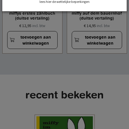
lees hier de wettelijke beperkingen
miffys erstes zählbuch
miffy auf dem bauernhof
(duitse vertaling)
(duitse vertaling)
€ 12,95
€ 14,95
incl. btw
incl. btw
toevoegen aan
toevoegen aan
winkelwagen
winkelwagen
recent bekeken