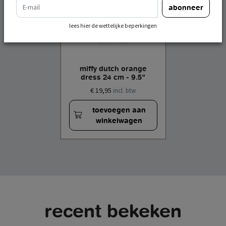
e-mail
abonneer
lees hier de wettelijke beperkingen
miffy dutch orange
dress 24 cm - 9.5"
€ 19,95
incl. btw
toevoegen aan
winkelwagen
recent bekeken