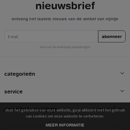
nieuwsbrief
ontvang het laatste nieuws van de winkel van nijntje
e-mail
abonneer
lees hier de wettelijke beperkingen
categorieën
service
de winkel van nijntje
door het gebruiken van onze website, ga je akkoord met het gebruik
van cookies om onze website te verbeteren.
MEER INFORMATIE