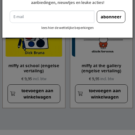
aanbiedingen, nieuwtjes en leuke acties!
e-mail
abonneer
lees hier de wettelijke beperkingen
miffy at school (engelse
miffy at the gallery
vertaling)
(engelse vertaling)
€ 9,95
€ 9,95
incl. btw
incl. btw
toevoegen aan
toevoegen aan
winkelwagen
winkelwagen