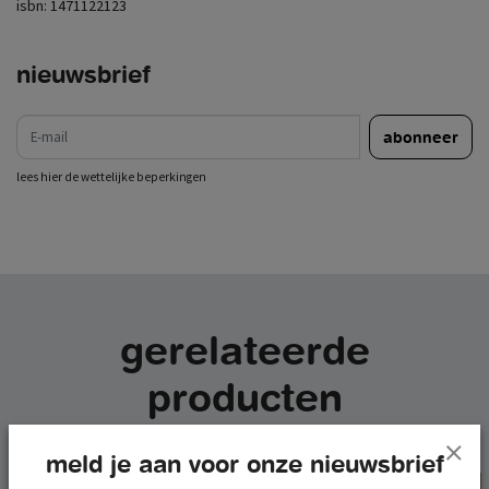
isbn:
1471122123
nieuwsbrief
e-mail
abonneer
lees hier de wettelijke beperkingen
gerelateerde
producten
meld je aan voor onze nieuwsbrief