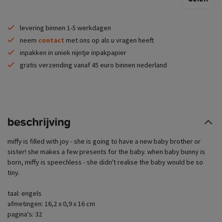
levering binnen 1-5 werkdagen
neem
contact
met ons op als u vragen heeft
inpakken in uniek nijntje inpakpapier
gratis verzending vanaf 45 euro binnen nederland
beschrijving
miffy is filled with joy - she is going to have a new baby brother or
sister! she makes a few presents for the baby. when baby bunny is
born, miffy is speechless - she didn't realise the baby would be so
tiny.
taal: engels
afmetingen: 16,2 x 0,9 x 16 cm
pagina's: 32