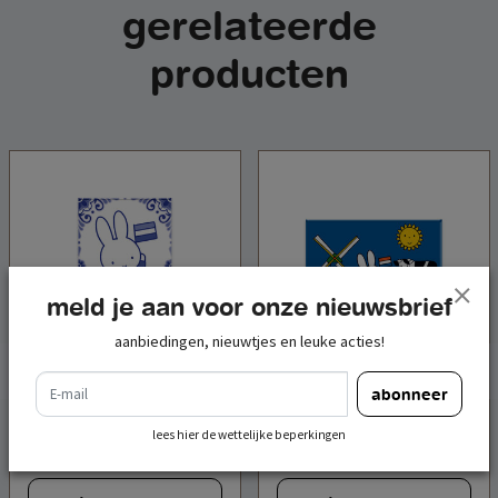
gerelateerde
producten
meld je aan voor onze nieuwsbrief
aanbiedingen, nieuwtjes en leuke acties!
e-mail
abonneer
magneet nijntje vlag
magneet nijntje weiland
souvenir blue
lees hier de wettelijke beperkingen
€ 4,00
€ 4,00
incl. btw
incl. btw