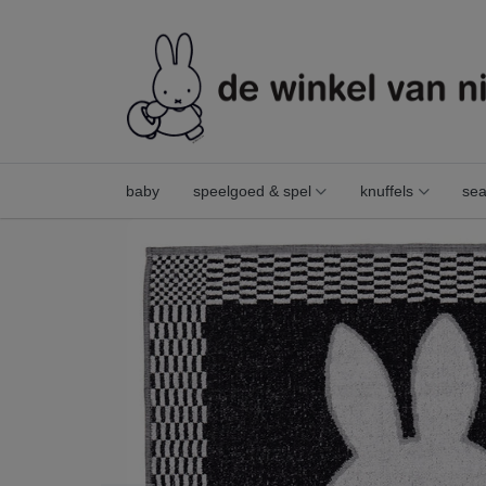
baby
speelgoed & spel
knuffels
sea
keukenhanddoek nijntje vintage