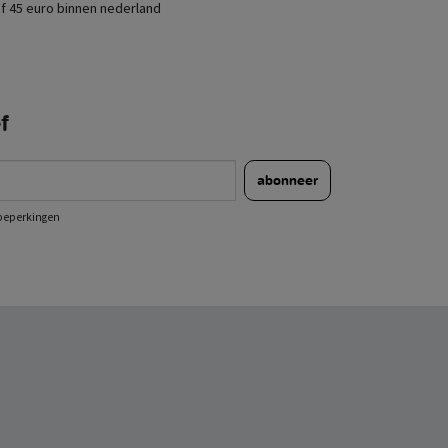
f 45 euro binnen nederland
f
abonneer
e beperkingen