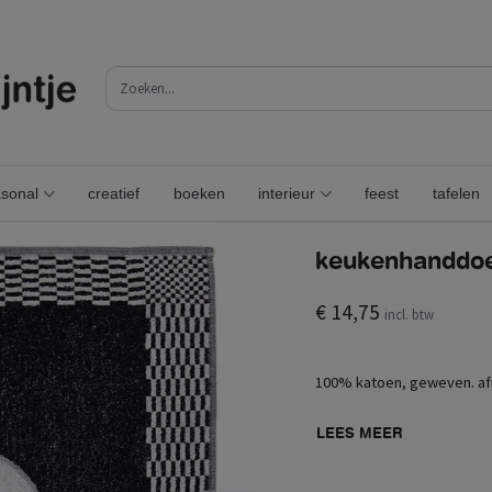
sonal
creatief
boeken
interieur
feest
tafelen
keukenhanddoek
€ 14,75
incl. btw
100% katoen, geweven. af
LEES MEER