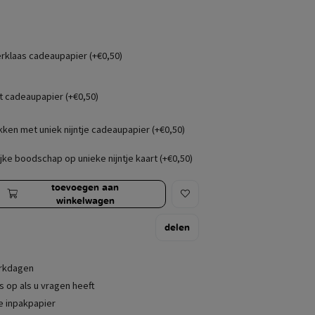
erklaas cadeaupapier (+€0,50)
t cadeaupapier (+€0,50)
kken met uniek nijntje cadeaupapier (+€0,50)
jke boodschap op unieke nijntje kaart (+€0,50)
toevoegen aan
winkelwagen
delen
erkdagen
 op als u vragen heeft
je inpakpapier