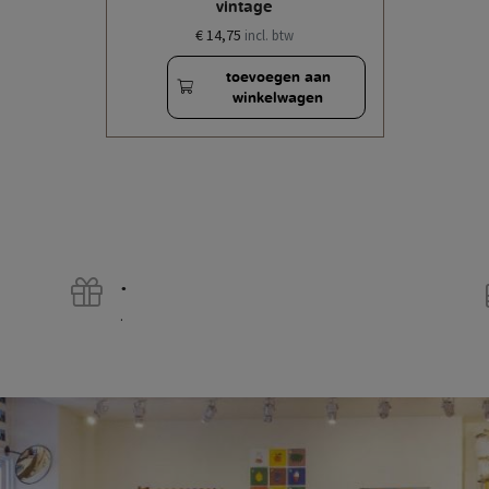
vintage
€ 14,75
incl. btw
toevoegen aan
winkelwagen
.
.