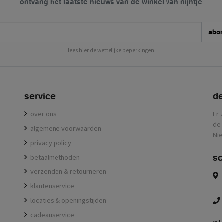
ontvang het laatste nieuws van de winkel van nijntje
abo
lees hier de wettelijke beperkingen
service
de
over ons
Er 
de 
algemene voorwaarden
Nie
privacy policy
sc
betaalmethoden
verzenden & retourneren
klantenservice
locaties & openingstijden
cadeauservice