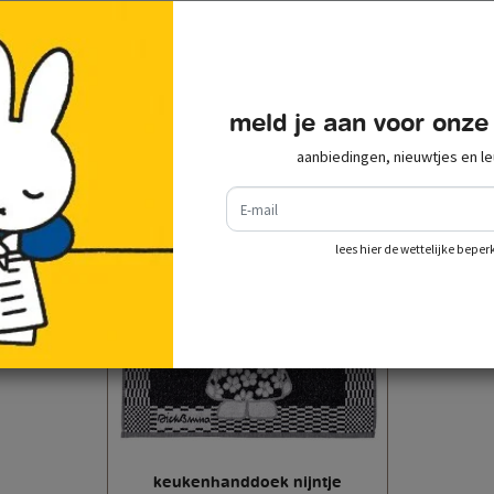
recent bekeken
meld je aan voor onze
aanbiedingen, nieuwtjes en le
e-mail
lees hier de wettelijke beper
keukenhanddoek nijntje