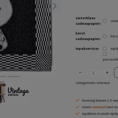
sinterklaas
sint
cadeaupapier:
kerst
kers
cadeaupapier:
inpakservice:
inpa
persoonli
categorieën:
interieur
levering binnen 1-5 w
neem
contact
met ons
inpakken in uniek nijnt