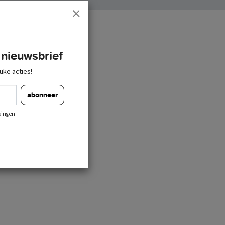
 nieuwsbrief
uke acties!
abonneer
kingen