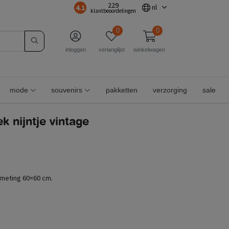
229
4.1
nl
klantbeoordelingen
0
0
inloggen
verlanglijst
winkelwagen
mode
souvenirs
pakketten
verzorging
sale
 nijntje vintage
meting 60×60 cm.