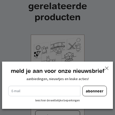
gerelateerde
producten
meld je aan voor onze nieuwsbrief
aanbiedingen, nieuwtjes en leuke acties!
e-mail
abonneer
kaartenblik square
nijntje holland
lees hier de wettelijke beperkingen
€ 7,95
incl. btw