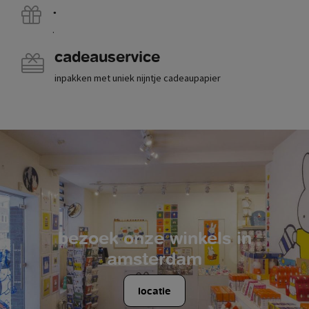
.
.
cadeauservice
inpakken met uniek nijntje cadeaupapier
bezoek onze winkels in
amsterdam
locatie