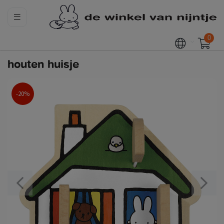
0
houten huisje
-20%