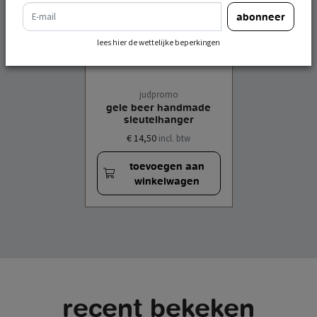
e-mail
abonneer
lees hier de wettelijke beperkingen
judpromo
gele beer handmade
sleutelhanger
€ 14,50
incl. btw
toevoegen aan
winkelwagen
recent bekeken