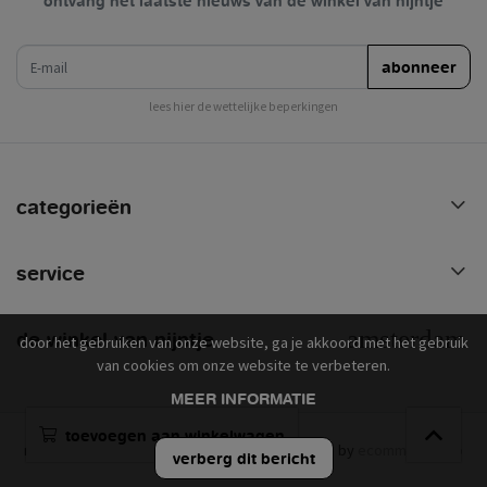
ontvang het laatste nieuws van de winkel van nijntje
e-mail
abonneer
lees hier de wettelijke beperkingen
categorieën
service
de winkel van nijntje
door het gebruiken van onze website, ga je akkoord met het gebruik
van cookies om onze website te verbeteren.
MEER INFORMATIE
toevoegen aan winkelwagen
mercis © 2026 - powered by
lightspeed
- theme by
ecommerce pro
verberg dit bericht