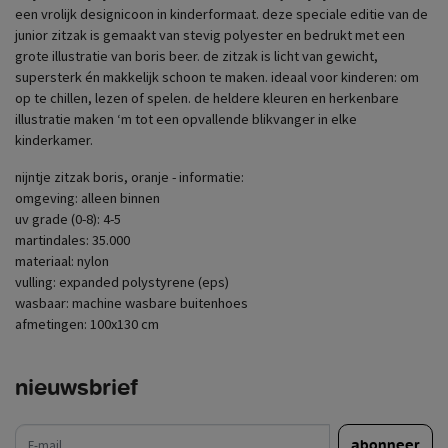
een vrolijk designicoon in kinderformaat. deze speciale editie van de
junior zitzak is gemaakt van stevig polyester en bedrukt met een
grote illustratie van boris beer. de zitzak is licht van gewicht,
supersterk én makkelijk schoon te maken. ideaal voor kinderen: om
op te chillen, lezen of spelen. de heldere kleuren en herkenbare
illustratie maken ‘m tot een opvallende blikvanger in elke
kinderkamer.
nijntje zitzak boris, oranje - informatie:
omgeving: alleen binnen
uv grade (0-8): 4-5
martindales: 35.000
materiaal: nylon
vulling: expanded polystyrene (eps)
wasbaar: machine wasbare buitenhoes
afmetingen: 100x130 cm
nieuwsbrief
e-mail
abonneer