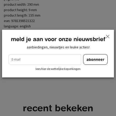
product width: 290 mm
product height: 9 mm
product length: 155 mm
ean: 9781398521322
language: english
meld je aan voor onze nieuwsbrief
nieuwsbrief
aanbiedingen, nieuwtjes en leuke acties!
e-mail
e-mail
abonneer
abonneer
lees hier de wettelijke beperkingen
lees hier de wettelijke beperkingen
recent bekeken