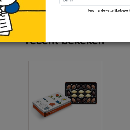
lees hier de wettelijke beper
recent bekeken