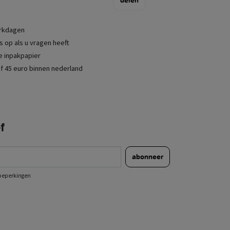
delen
erkdagen
 op als u vragen heeft
je inpakpapier
f 45 euro binnen nederland
f
abonneer
e beperkingen