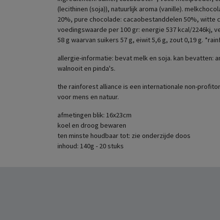
(lecithinen (soja)), natuurlijk aroma (vanille). melkc
20%, pure chocolade: cacaobestanddelen 50%, witte 
voedingswaarde per 100 gr: energie 537 kcal/2246kj, v
58 g waarvan suikers 57 g, eiwit 5,6 g, zout 0,19 g. *rainf
allergie-informatie: bevat melk en soja. kan bevatten:
walnooit en pinda's.
the rainforest alliance is een internationale non-profi
voor mens en natuur.
afmetingen blik: 16x23cm
koel en droog bewaren
ten minste houdbaar tot: zie onderzijde doos
inhoud: 140g - 20 stuks