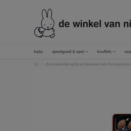
baby
speelgoed & spel
knuffels
sea
chocolade blik nijntje en bloemen met chocolade boo