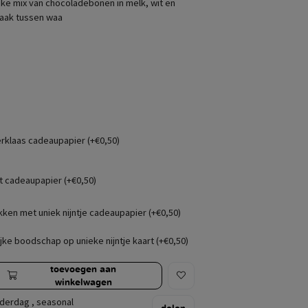
ijke mix van chocoladebonen in melk, wit en
smaak tussen waa
erklaas cadeaupapier (+€0,50)
t cadeaupapier (+€0,50)
kken met uniek nijntje cadeaupapier (+€0,50)
jke boodschap op unieke nijntje kaart (+€0,50)
toevoegen aan
winkelwagen
derdag
,
seasonal