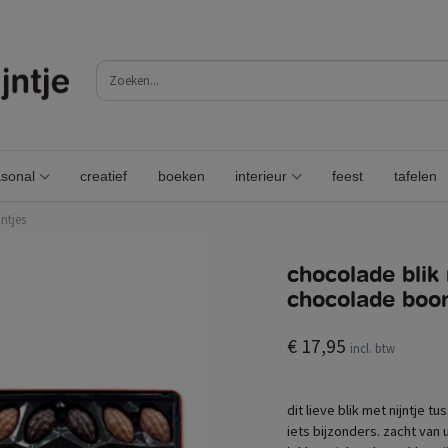
sonal
creatief
boeken
interieur
feest
tafelen
ntjes
chocolade blik
chocolade boon
€ 17,95
incl. btw
dit lieve blik met nijntje
iets bijzonders. zacht van