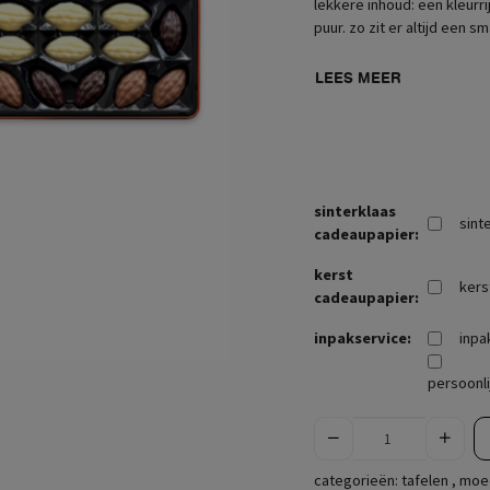
lekkere inhoud: een kleurr
puur. zo zit er altijd een 
LEES MEER
sinterklaas
sint
cadeaupapier:
kerst
kers
cadeaupapier:
inpakservice:
inpa
persoonli
categorieën:
tafelen
,
moe