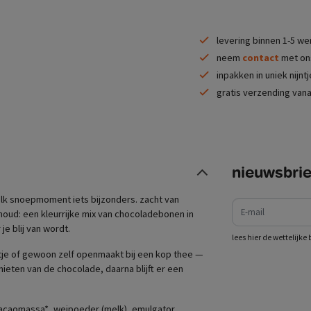
levering binnen 1-5 w
neem
contact
met ons
inpakken in uniek nijnt
gratis verzending vana
nieuwsbrie
e-mail
 elk snoepmoment iets bijzonders. zacht van
houd: een kleurrijke mix van chocoladebonen in
je blij van wordt.
lees hier de wettelijk
estje of gewoon zelf openmaakt bij een kop thee —
genieten van de chocolade, daarna blijft er een
 cacaomassa*, weipoeder (melk), emulgator