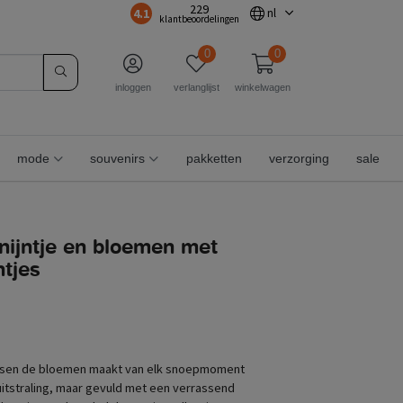
229
4.1
nl
klantbeoordelingen
0
0
inloggen
verlanglijst
winkelwagen
mode
souvenirs
pakketten
verzorging
sale
 nijntje en bloemen met
tjes
 tussen de bloemen maakt van elk snoepmoment
 uitstraling, maar gevuld met een verrassend