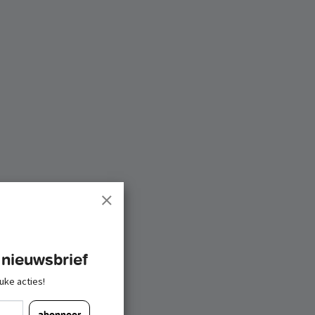
 nieuwsbrief
uke acties!
abonneer