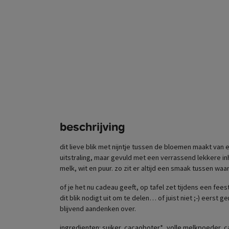
beschrijving
dit lieve blik met nijntje tussen de bloemen maakt van
uitstraling, maar gevuld met een verrassend lekkere in
melk, wit en puur. zo zit er altijd een smaak tussen waar 
of je het nu cadeau geeft, op tafel zet tijdens een fe
dit blik nodigt uit om te delen… of juist niet ;-) eerst 
blijvend aandenken over.
ingredienten: suiker, cacaoboter*, volle melkpoeder,