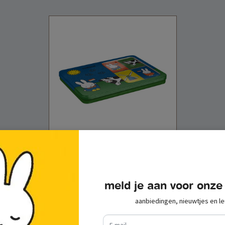
venster blik nijntje weiland met
chocolade
€ 11,95
incl. btw
meld je aan voor onze
toevoegen aan
aanbiedingen, nieuwtjes en le
winkelwagen
e-mail