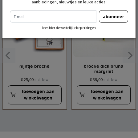
aanbiedingen, nieuwtjes en leuke acties!
e-mail
abonneer
lees hier de wettelijke beperkingen
nijntje broche
broche dick bruna
margriet
€ 25,00
€ 39,00
incl. btw
incl. btw
toevoegen aan
toevoegen aan
winkelwagen
winkelwagen