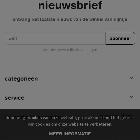
nieuwsbrief
ontvang het laatste nieuws van de winkel van nijntje
e-mail
abonneer
lees hier de wettelijke beperkingen
categorieën
service
de winkel van nijntje
door het gebruiken van onze website, ga je akkoord met het gebruik
van cookies om onze website te verbeteren.
MEER INFORMATIE