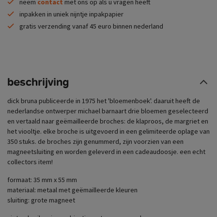
neem
contact
met ons op als u vragen heeft
inpakken in uniek nijntje inpakpapier
gratis verzending vanaf 45 euro binnen nederland
beschrijving
dick bruna publiceerde in 1975 het 'bloemenboek'. daaruit heeft de
nederlandse ontwerper michael barnaart drie bloemen geselecteerd
en vertaald naar geëmailleerde broches: de klaproos, de margriet en
het viooltje. elke broche is uitgevoerd in een gelimiteerde oplage van
350 stuks. de broches zijn genummerd, zijn voorzien van een
magneetsluiting en worden geleverd in een cadeaudoosje. een echt
collectors item!
formaat: 35 mm x 55 mm
materiaal: metaal met geëmailleerde kleuren
sluiting: grote magneet