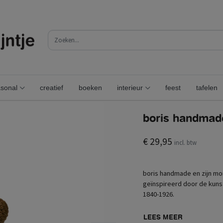
sonal
creatief
boeken
interieur
feest
tafelen
boris handmade
€ 29,95
incl. btw
boris handmade en zijn mo
geïnspireerd door de kuns
1840-1926.
LEES MEER