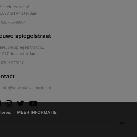
Scheldestraat 61
1078 GH Amsterdam
020 - 6648054
euwe spiegelstraat
nieuwe spiegelstraat 61
1017 dd amsterdam
020-3377847
ontact
info@dewinkelvannijntje.nl
acebook
instagram
twitter
youtube
eteren.
MEER INFORMATIE