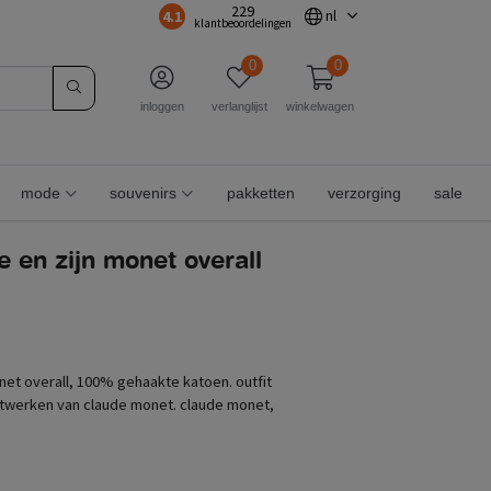
229
4.1
nl
klantbeoordelingen
0
0
inloggen
verlanglijst
winkelwagen
mode
souvenirs
pakketten
verzorging
sale
 en zijn monet overall
net overall, 100% gehaakte katoen. outfit
twerken van claude monet. claude monet,