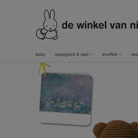
baby
speelgoed & spel
knuffels
sea
boris handmade en zijn monet overall