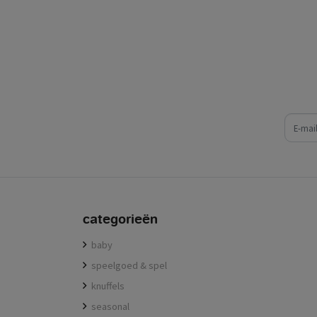
e-mail
categorieën
baby
speelgoed & spel
knuffels
seasonal