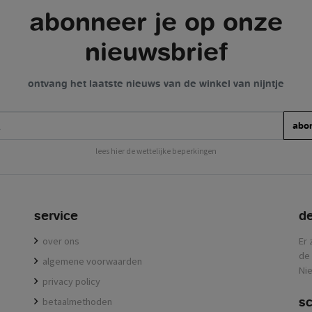
abonneer je op onze
nieuwsbrief
ontvang het laatste nieuws van de winkel van nijntje
abo
lees hier de wettelijke beperkingen
service
de
over ons
Er 
de 
algemene voorwaarden
Nie
privacy policy
sc
betaalmethoden