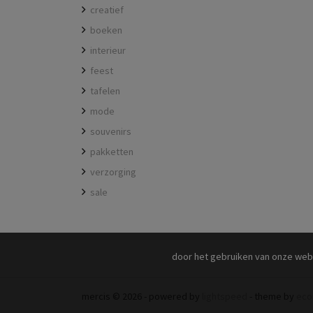
creatief
boeken
interieur
feest
tafelen
mode
souvenirs
pakketten
verzorging
sale
door het gebruiken van onze web
mercis © 2026 - powered by
lightspeed
- theme by
eco