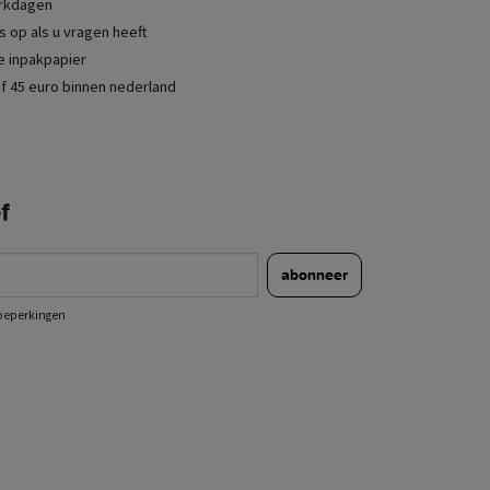
erkdagen
 op als u vragen heeft
je inpakpapier
f 45 euro binnen nederland
f
abonneer
e beperkingen