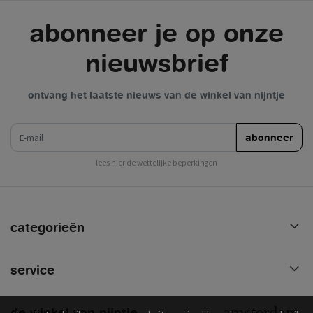
abonneer je op onze
nieuwsbrief
ontvang het laatste nieuws van de winkel van nijntje
e-mail
abonneer
lees hier de wettelijke beperkingen
categorieën
service
de winkel van nijntje