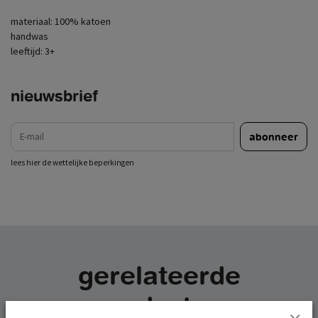
materiaal: 100% katoen
handwas
leeftijd: 3+
nieuwsbrief
e-mail
abonneer
lees hier de wettelijke beperkingen
gerelateerde
producten