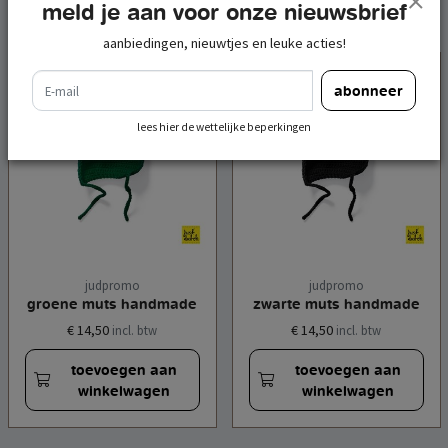
meld je aan voor onze nieuwsbrief
aanbiedingen, nieuwtjes en leuke acties!
e-mail
abonneer
lees hier de wettelijke beperkingen
judpromo
judpromo
groene muts handmade
zwarte muts handmade
€ 14,50
€ 14,50
incl. btw
incl. btw
toevoegen aan
toevoegen aan
winkelwagen
winkelwagen