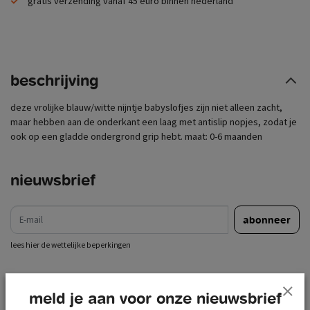
gratis verzending vanaf 45 euro binnen nederland
beschrijving
deze vrolijke blauw/witte nijntje babyslofjes zijn niet alleen zacht,
maar hebben aan de onderkant een laag met antislip nopjes, zodat je
ook op een gladde ondergrond grip hebt. maat: 0-6 maanden
nieuwsbrief
e-mail
abonneer
lees hier de wettelijke beperkingen
meld je aan voor onze nieuwsbrief