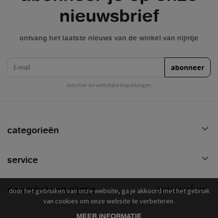
nieuwsbrief
ontvang het laatste nieuws van de winkel van nijntje
e-mail
abonneer
lees hier de wettelijke beperkingen
categorieën
service
de winkel van nijntje
door het gebruiken van onze website, ga je akkoord met het gebruik
van cookies om onze website te verbeteren.
MEER INFORMATIE