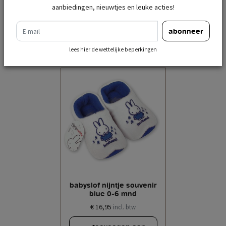
aanbiedingen, nieuwtjes en leuke acties!
e-mail
recent bekeken
abonneer
lees hier de wettelijke beperkingen
babyslof nijntje souvenir
blue 0-6 mnd
€ 16,95
incl. btw